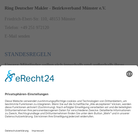
Ring Deutscher Makler - Bezirksverband Münster e.V.
Friedrich-Ebert-Str. 110, 48153 Münster
Telefon: +49 251 972120
E-Mail senden
STANDESREGELN
Unsere Mitglieder sollen sich innerhalb und außerhalb ihres
Berufsstandes ihrer besonderen Vertrauensstellung und der
volkswirtschaftlichen Verantwortung würdig erweisen.
Alle Regeln ansehen
PREISSPIEGEL
Der RDM erstellt seit 1971 einen Preisspiegel. Er gibt Auskunft
über die aktuellen Immobilienpreise im Geschäftsbereich, der
den Regierungsbezirk Münster mit ein paar Ausnahmen
beinhaltet.