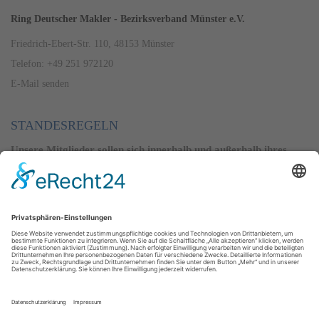
Ring Deutscher Makler - Bezirksverband Münster e.V.
Friedrich-Ebert-Str. 110, 48153 Münster
Telefon: +49 251 972120
E-Mail senden
STANDESREGELN
Unsere Mitglieder sollen sich innerhalb und außerhalb ihres
Berufsstandes ihrer besonderen Vertrauensstellung und der
volkswirtschaftlichen Verantwortung würdig erweisen.
Alle Regeln ansehen
PREISSPIEGEL
Der RDM erstellt seit 1971 einen Preisspiegel. Er gibt Auskunft
über die aktuellen Immobilienpreise im Geschäftsbereich, der
den Regierungsbezirk Münster mit ein paar Ausnahmen
beinhaltet.