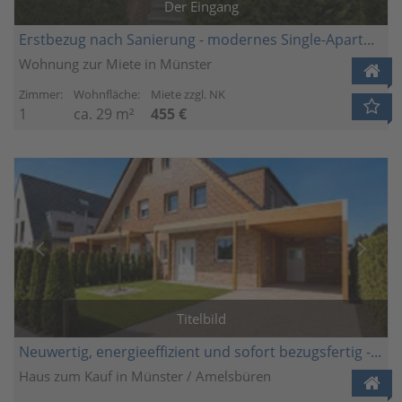
Der Eingang
Erstbezug nach Sanierung - modernes Single-Apartment in St. Mauritz
Wohnung zur Miete in Münster
Zimmer:
Wohnfläche:
Miete zzgl. NK
1
ca. 29 m²
455 €
Titelbild
Neuwertig, energieeffizient und sofort bezugsfertig - Moderne DHH mit Garten und EEK A+
Haus zum Kauf in Münster / Amelsbüren