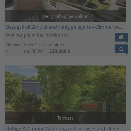
Der großzügige Balkon
Bezugsfrei! Zentral und ruhig gelegene 4-Zimmerwohnung mit TG- Stellplatz im Rumphorstviertel
Wohnung zum Kauf in Münster
Zimmer:
Wohnfläche:
Kaufpreis
4
ca. 88 m²
320.000 €
Terrasse
Ruhige 3-Zimmer-Wohnung mit Terrasse und kleinem Garten