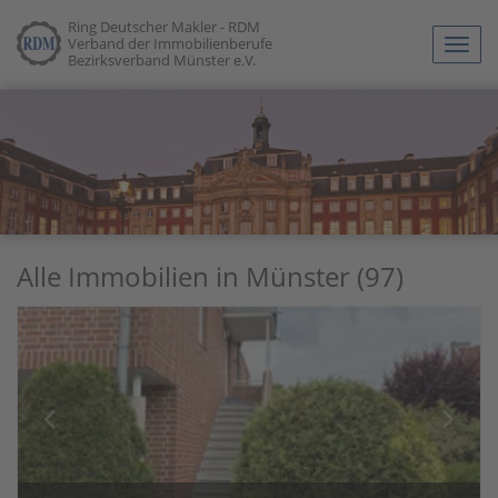
Ring Deutscher Makler - RDM
Verband der Immobilienberufe
Navig
Bezirksverband Münster e.V.
anze
Alle Immobilien in Münster (97)