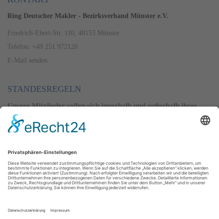
Ring Deutscher Makler - Bezirksverband Münster e.V.
Friedrich-Ebert-Str. 110, 48153 Münster
Telefon: +49 251 972120
E-Mail senden
STANDESREGELN
Unsere Mitglieder sollen sich innerhalb und außerhalb ihres
Berufsstandes ihrer besonderen Vertrauensstellung und der
volkswirtschaftlichen Verantwortung würdig erweisen.
Alle Regeln ansehen
PREISSPIEGEL
Der RDM erstellt seit 1971 einen Preisspiegel. Er gibt Auskunft
über die aktuellen Immobilienpreise im Geschäftsbereich, der
den Regierungsbezirk Münster mit ein paar Ausnahmen