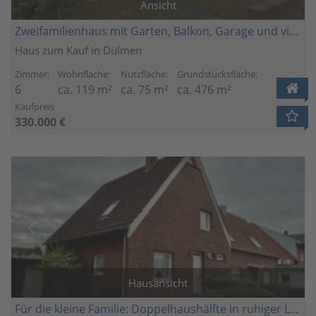
Ansicht
Zweifamilienhaus mit Garten, Balkon, Garage und vielfältigen Nutzungsmöglichkeiten
Haus zum Kauf in Dülmen
Zimmer:
Wohnfläche:
Nutzfläche:
Grundstücksfläche:
6
ca. 119 m²
ca. 75 m²
ca. 476 m²
Kaufpreis
330.000 €
Hausansicht
Für die kleine Familie: Doppelhaushälfte in ruhiger Lage von Dülmen