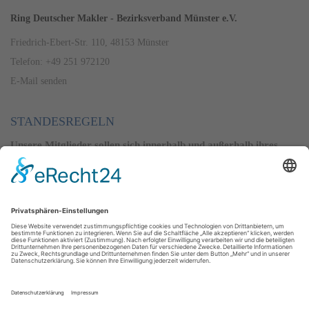
Ring Deutscher Makler - Bezirksverband Münster e.V.
Friedrich-Ebert-Str. 110, 48153 Münster
Telefon: +49 251 972120
E-Mail senden
STANDESREGELN
Unsere Mitglieder sollen sich innerhalb und außerhalb ihres
Berufsstandes ihrer besonderen Vertrauensstellung und der
volkswirtschaftlichen Verantwortung würdig erweisen.
Alle Regeln ansehen
PREISSPIEGEL
Der RDM erstellt seit 1971 einen Preisspiegel. Er gibt Auskunft
über die aktuellen Immobilienpreise im Geschäftsbereich, der
den Regierungsbezirk Münster mit ein paar Ausnahmen
beinhaltet.