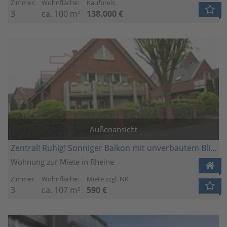
Zimmer:
Wohnfläche:
Kaufpreis
3
ca. 100 m²
138.000 €
Außenansicht
Zentral! Ruhig! Sonniger Balkon mit unverbautem Blick in die Emsaue!
Wohnung zur Miete in Rheine
Zimmer:
Wohnfläche:
Miete zzgl. NK
3
ca. 107 m²
590 €