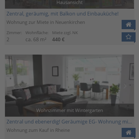
Hausansicht
Zentral, geräumig, mit Balkon und Einbauküche!
Wohnung zur Miete in Neuenkirchen
Zimmer:
Wohnfläche:
Miete zzgl. NK
2
ca. 68 m²
440 €
Wohnzimmer mit Wintergarten
Zentral und ebenerdig! Geräumige EG- Wohnung mit Wintergarten!!!
Wohnung zum Kauf in Rheine