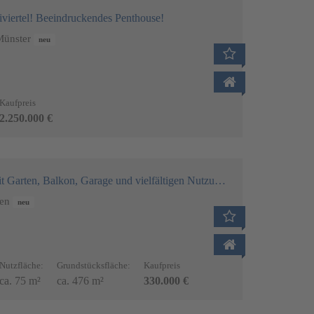
viertel! Beeindruckendes Penthouse!
Münster
neu
Kaufpreis
Andere Perpektiv
2.250.000 €
aging
Wohnraum
Homestaging
ten, Balkon, Garage und vielfältigen Nutzungsmöglichkeiten
men
neu
Nutzfläche:
Grundstücksfläche:
Kaufpreis
ca. 75 m²
ca. 476 m²
330.000 €
Küche
Schlafzimmer