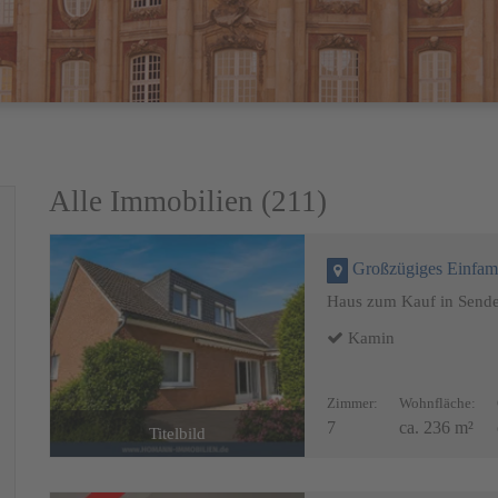
Alle Immobilien (211)
Großzügiges Einfamilienhau
Haus zum Kauf in Send
Kamin
Zimmer:
Wohnfläche:
7
ca. 236 m²
Titelbild
Terrasse