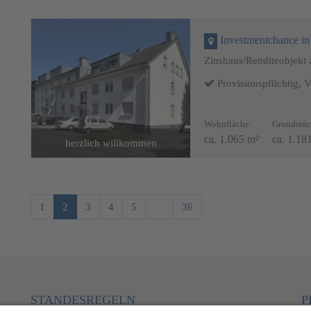
Investmentchance in Mün
Zinshaus/Renditeobjekt
Provisionspflichtig, V
Wohnfläche:
Grundstüc
ca. 1.065 m²
ca. 1.18
020
herzlich willkommen
Wohnzimmer, Hs 2, 2 OG
1
2
3
4
5
…
36
STANDESREGELN
P