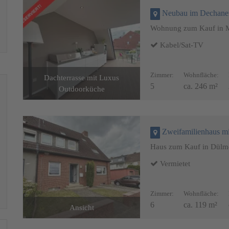
Neubau im Dechanei
Wohnung zum Kauf in 
Kabel/Sat-TV
Zimmer:
Wohnfläche:
Dachterrasse mit Luxus
5
ca. 246 m²
Outdoorküche
Wohnbeispiel - Homest
Zweifamilienhaus mit Gar
Haus zum Kauf in Dül
Vermietet
Zimmer:
Wohnfläche:
6
ca. 119 m²
Ansicht
Wohnbereich