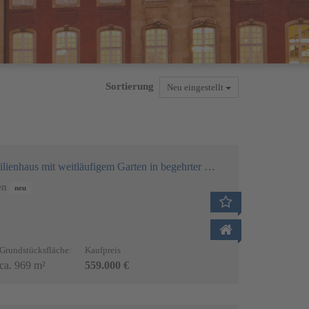
Sortierung
Neu eingestellt
s mit weitläufigem Garten in begehrter Waldrandlage von Senden
en
neu
Grundstücksfläche:
Kaufpreis
ca. 969 m²
559.000 €
Terrasse
Wohn-/Esszimme