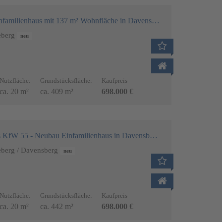
us mit 137 m² Wohnfläche in Davensberg, bezugsfertig im November
eberg
neu
Nutzfläche:
Grundstücksfläche:
Kaufpreis
ca. 20 m²
ca. 409 m²
698.000 €
Esszimmer - KI Visualisierung
Küche - KI Visualisi
55 - Neubau Einfamilienhaus in Davensberg, 137 m² mit Garage
eberg / Davensberg
neu
Nutzfläche:
Grundstücksfläche:
Kaufpreis
ca. 20 m²
ca. 442 m²
698.000 €
ssion
Essbereich - KI Impression
Küche - KI Impres