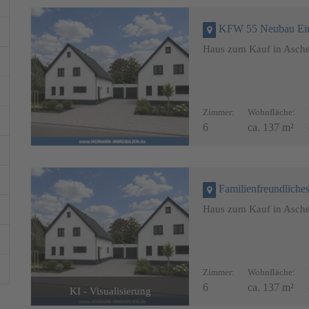
KFW 55 Neubau Einfamilienha
Haus zum Kauf in Asch
Zimmer:
Wohnfläche:
Wohnzimmer - KI
6
ca. 137 m²
Visualisierung
Familienfreundliches KfW 
Haus zum Kauf in Asch
Zimmer:
Wohnfläche:
6
ca. 137 m²
KI - Visualisierung
Wohnzimmer - KI Impre