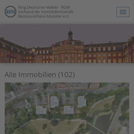
Ring Deutscher Makler - RDM
Verband der Immobilienberufe
Navig
Bezirksverband Münster e.V.
anze
Alle Immobilien (102)