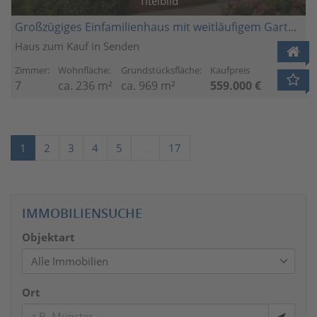
Titelbild
Großzügiges Einfamilienhaus mit weitläufigem Garten in begehrter Waldrandlage von Senden
Haus zum Kauf in Senden
Zimmer:
Wohnfläche:
Grundstücksfläche:
Kaufpreis
7
ca. 236 m²
ca. 969 m²
559.000 €
1
2
3
4
5
…
17
IMMOBILIENSUCHE
Objektart
Ort